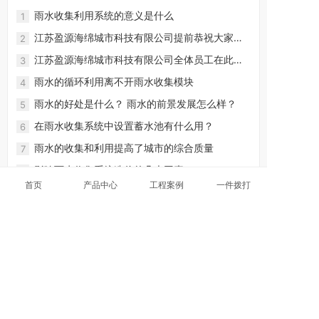
雨水收集利用系统的意义是什么
1
江苏盈源海绵城市科技有限公司提前恭祝大家新
2
春快乐！
江苏盈源海绵城市科技有限公司全体员工在此恭
3
祝大家新春快乐~！
雨水的循环利用离不开雨水收集模块
4
雨水的好处是什么？ 雨水的前景发展怎么样？
5
在雨水收集系统中设置蓄水池有什么用？
6
雨水的收集和利用提高了城市的综合质量
7
影响雨水收集系统造价的几大因素
8
首页
产品中心
工程案例
一件拨打
雨水收集回收系统分类
9
167-3248-8886
手机：
电话：400-0510-365
邮箱：499815513@qq.com