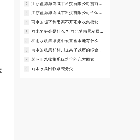
江苏盈源海绵城市科技有限公司提前恭
2
祝大家新春快乐！
江苏盈源海绵城市科技有限公司全体员
3
工在此恭祝大家新春快乐~！
雨水的循环利用离不开雨水收集模块
4
雨水的好处是什么？ 雨水的前景发展怎
5
么样？
在雨水收集系统中设置蓄水池有什么
6
用？
、
雨水的收集和利用提高了城市的综合质
7
量
影响雨水收集系统造价的几大因素
8
雨水收集回收系统分类
9
境
。
。