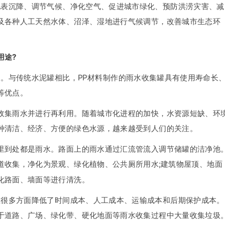
沉降、调节气候、净化空气、促进城市绿化、预防洪涝灾害、减
及各种人工天然水体、沼泽、湿地进行气候调节，改善城市生态环
用途?
与传统水泥罐相比，PP材料制作的雨水收集罐具有使用寿命长
等优点。
集雨水并进行再利用。随着城市化进程的加快，水资源短缺、环
种清洁、经济、方便的绿色水源，越来越受到人们的关注。
里到处都是雨水。路面上的雨水通过汇流管流入调节储罐的洁净池
道收集，净化为景观、绿化植物、公共厕所用水;建筑物屋顶、地面
化路面、墙面等进行清洗。
多方面降低了时间成本、人工成本、运输成本和后期保护成本。
于道路、广场、绿化带、硬化地面等雨水收集过程中大量收集垃圾